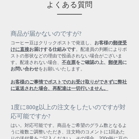
よくある質問
商品が届かないのですが?
コーヒー豆はクリックポストで発送し、
お客様の
郵便受
けに直接
お届けする仕組みです
。配達員の判断によりポ
ストの形状などの理由で投函されない場合がございま
す。配達されない場合、
不在票
をご確認の上、
郵便局
に
お問い合わせ
をお願いいたします。
お客様のご事情でポストでのお受け取りができずに弊社
に返送された場合、再配達は一切行いません。
1度に800g以上の注文をしたいのですが対
応可能ですか?
はい。対応可能です。商品をご希望のグラム数となるよ
うに複数ご調整いただき、注文時のコメントに1回あた
りの送付量をご記入ください。その場合、200g毎に豆の