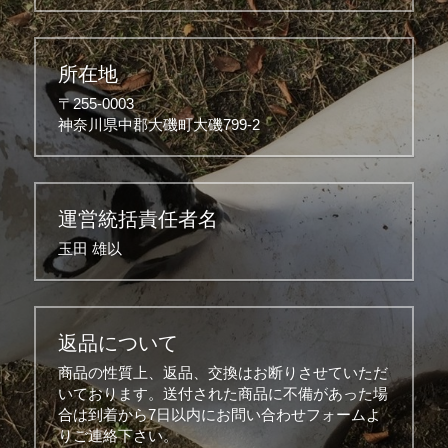
所在地
〒255-0003
神奈川県中郡大磯町大磯799-2
運営統括責任者名
玉田 雄以
返品について
商品の性質上、返品、交換はお断りさせていただ
いております。送付された商品に不備があった場
合は到着から7日以内にお問い合わせフォームよ
りご連絡下さい。