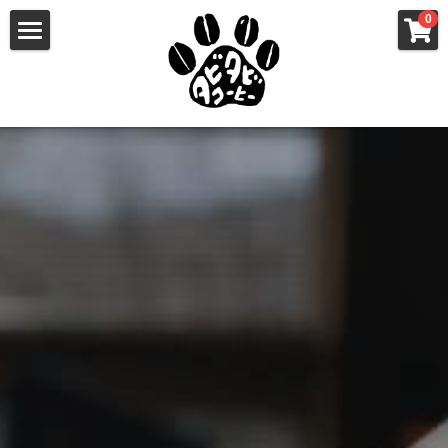
×
0
ストアカテゴリー
ホーム
すべてのカテゴリー
3つのポイント
コーヒーの定期購入
お試し・単品注文