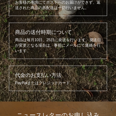
お客様の事情にてポストへのお届けができず、返
送された商品の再配送は一切行いません。
商品の送付時期について
商品は毎月10日、25日に発送を行います。発送日
が変更となる場合は、事前にメールにて連絡を行
います。
代金のお支払い方法
PayPalまたはクレジットカード。
ニュースレターのお申し込み